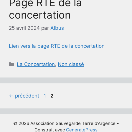
Page RTE de la
concertation
25 avril 2024
par
Albus
Lien vers la page RTE de la concertation
Catégories
La Concertation
,
Non classé
Page
Page
←
précédent
1
2
© 2026 Association Sauvegarde Terre d'Argence
•
Construit avec
GeneratePress