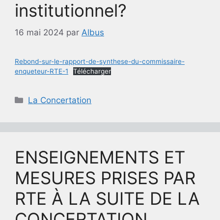
institutionnel?
16 mai 2024
par
Albus
Rebond-sur-le-rapport-de-synthese-du-commissaire-
enqueteur-RTE-1
Télécharger
Catégories
La Concertation
ENSEIGNEMENTS ET
MESURES PRISES PAR
RTE À LA SUITE DE LA
CONCERTATION