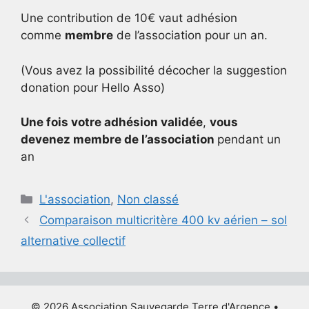
Une contribution de 10€ vaut adhésion
comme
membre
de l’association pour un an.
(Vous avez la possibilité décocher la suggestion
donation pour Hello Asso)
Une fois votre adhésion validée
,
vous
devenez membre de l’association
pendant un
an
Catégories
L'association
,
Non classé
Comparaison multicritère 400 kv aérien – sol
alternative collectif
© 2026 Association Sauvegarde Terre d'Argence
•