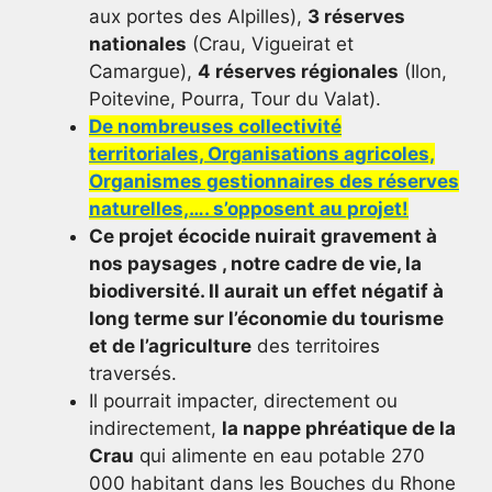
aux portes des Alpilles),
3 réserves
nationales
(Crau, Vigueirat et
Camargue),
4 réserves régionales
(Ilon,
Poitevine, Pourra, Tour du Valat).
De nombreuses collectivité
territoriales, Organisations agricoles,
Organismes gestionnaires des réserves
naturelles,…. s’opposent au projet!
Ce projet écocide nuirait gravement à
nos paysages , notre cadre de vie, la
biodiversité. Il aurait un effet négatif à
long terme sur l’économie du tourisme
et de l’agriculture
des territoires
traversés.
Il pourrait impacter, directement ou
indirectement,
la nappe phréatique de la
Crau
qui alimente en eau potable 270
000 habitant dans les Bouches du Rhone