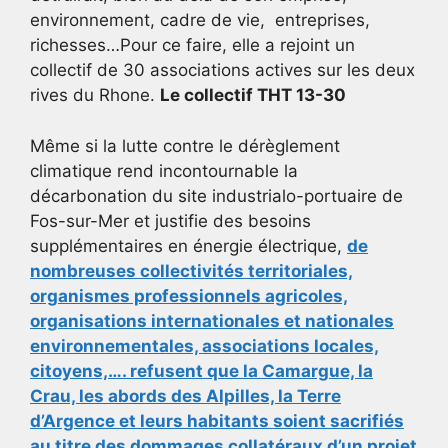
environnement, cadre de vie, entreprises,
richesses…Pour ce faire, elle a rejoint un
collectif de 30 associations actives sur les deux
rives du Rhone.
Le collectif THT 13-30
Même si la lutte contre le dérèglement
climatique rend incontournable la
décarbonation du site industrialo-portuaire de
Fos-sur-Mer et justifie des besoins
supplémentaires en énergie électrique,
de
nombreuses collectivités territoriales,
organismes professionnels agricoles,
organisations internationales et nationales
environnementales, associations locales,
citoyens,…. refusent que la Camargue, la
Crau, les abords des Alpilles, la Terre
d’Argence et leurs habitants soient sacrifiés
au titre des dommages collatéraux d’un projet