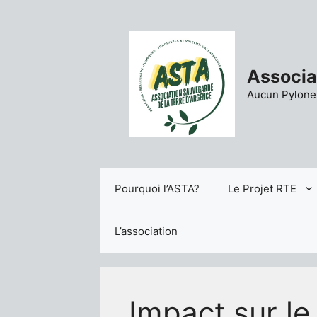
Aller
au
contenu
Associa
Aucun Pylone 
Pourquoi l’ASTA?
Le Projet RTE
L’association
Impact sur le