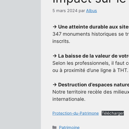
5 mars 2024
par
Albus
→ Une atteinte durable aux sit
347
monuments historiques se tro
inscrits.
→ La baisse de la valeur de vot
Selon les professionnels, il faut
ou à proximité d’une ligne à THT.
→ Destruction d’espaces natur
Notre territoire recèle des milieu
internationale.
Protection-du-Patrimone
Télécharger
Catégories
Patrimoine