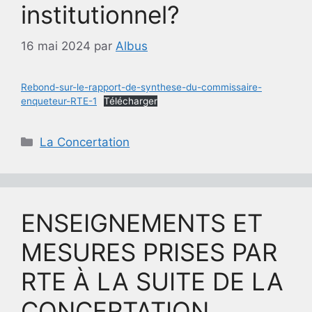
institutionnel?
16 mai 2024
par
Albus
Rebond-sur-le-rapport-de-synthese-du-commissaire-
enqueteur-RTE-1
Télécharger
Catégories
La Concertation
ENSEIGNEMENTS ET
MESURES PRISES PAR
RTE À LA SUITE DE LA
CONCERTATION