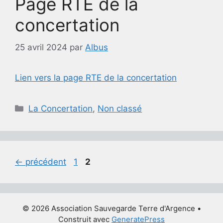
Page RTE de la
concertation
25 avril 2024
par
Albus
Lien vers la page RTE de la concertation
Catégories
La Concertation
,
Non classé
Page
Page
←
précédent
1
2
© 2026 Association Sauvegarde Terre d'Argence
•
Construit avec
GeneratePress